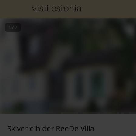
1
/
7
Skiverleih der ReeDe Villa