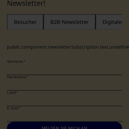
Newsletter!
Besucher
B2B-Newsletter
Digitaler
public.component.newsletterSubscription.text.undefin
Vorname
*
Nachname
*
Land
*
E-mail
*
MELDEN SIE MICH AN