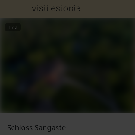
1
/
9
Schloss Sangaste