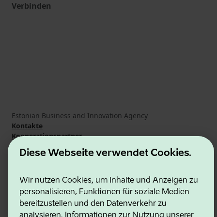
Verbinden
Estonian Business and Innovation Agency
Kontakte
Kooperationspartner
Nutzungsbedingungen
Diese Webseite verwendet Cookies.
Cookie- und Datenschutzrichtlinie
Wir nutzen Cookies, um Inhalte und Anzeigen zu
personalisieren, Funktionen für soziale Medien
bereitzustellen und den Datenverkehr zu
analysieren. Informationen zur Nutzung unserer