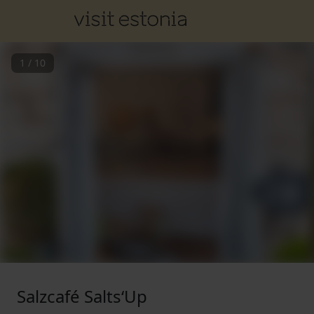
1
/
10
Salzcafé Salts‘Up