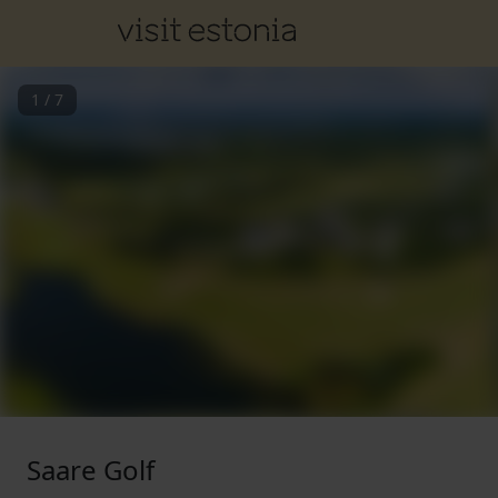
1
/
7
Saare Golf