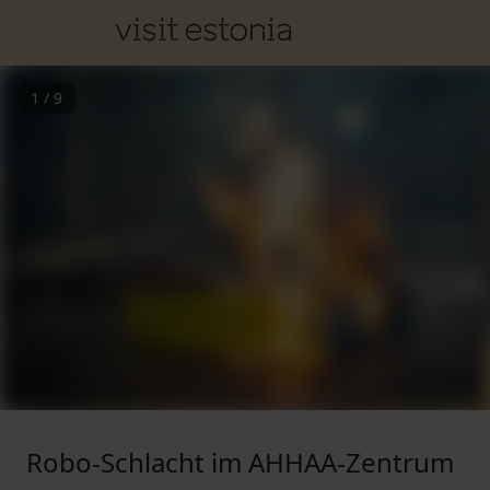
1
/
9
Robo-Schlacht im AHHAA-Zentrum