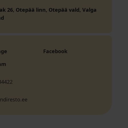
ak 26, Otepää linn, Otepää vald, Valga
nd
age
Facebook
ram
34422
ndiresto.ee