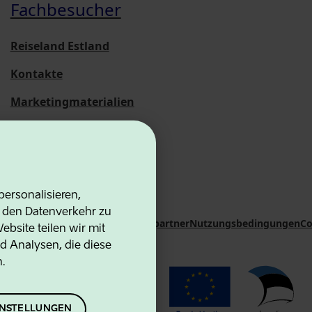
Fachbesucher
Reiseland Estland
Kontakte
Marketingmaterialien
Statistische
Übersichten
ersonalisieren,
d den Datenverkehr zu
on Agency
Kontakte
Kooperationspartner
Nutzungsbedingungen
Co
bsite teilen wir mit
d Analysen, die diese
n.
EINSTELLUNGEN