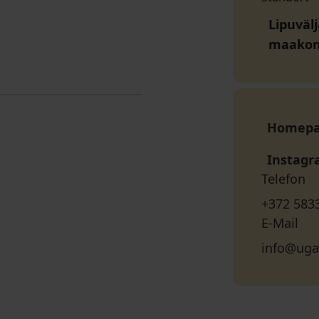
Lipuvälj
maako
Homep
Instag
Telefon
+372 583
E-Mail
info@uga