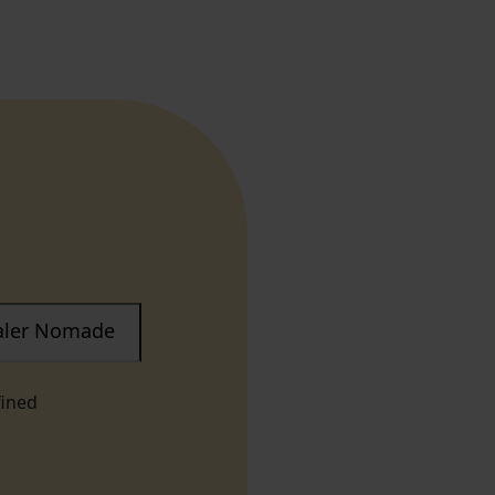
taler Nomade
fined