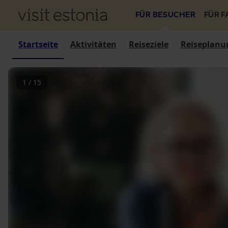
FÜR BESUCHER
FÜR 
Startseite
Aktivitäten
Reiseziele
Reiseplanu
1
/
15