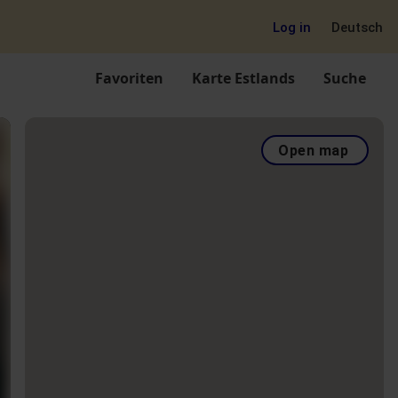
Log in
Deutsch
Favoriten
Karte Estlands
Suche
Open map