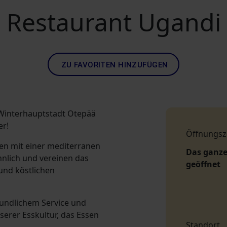
Restaurant Ugandi
ZU FAVORITEN HINZUFÜGEN
n Winterhauptstadt Otepää
er!
Öffnungsz
en mit einer mediterranen
Das ganze
nlich und vereinen das
geöffnet
nd köstlichen
reundlichem Service und
serer Esskultur, das Essen
Standort