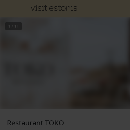
1
/
11
Restaurant TOKO