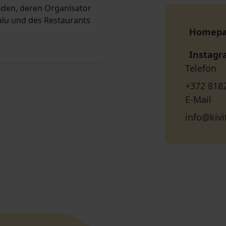
anden, deren Organisator
talu und des Restaurants
Homep
Instag
Telefon
+372 818
E-Mail
info@kivi