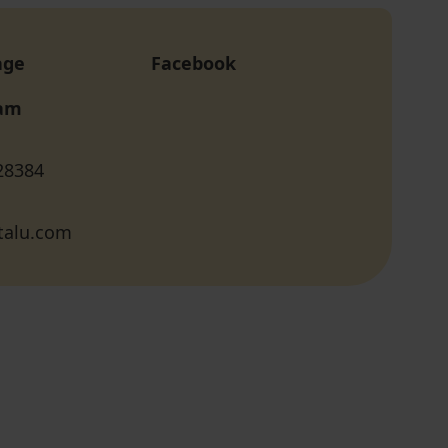
age
Facebook
ram
28384
talu.com