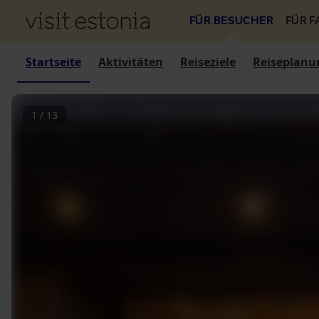
FÜR BESUCHER
FÜR 
Startseite
Aktivitäten
Reiseziele
Reiseplanu
1
/
13