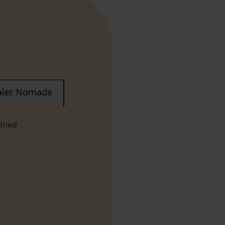
taler Nomade
fined