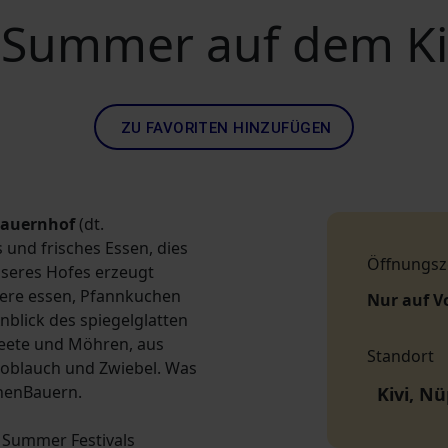
 Summer auf dem Ki
ZU FAVORITEN HINZUFÜGEN
Bauernhof
(dt.
 und frisches Essen, dies
Öffnungsz
nseres Hofes erzeugt
iere essen, Pfannkuchen
Nur auf V
blick des spiegelglatten
Beete und Möhren, aus
Standort
noblauch und Zwiebel. Was
chenBauern.
Kivi, N
 Summer Festivals