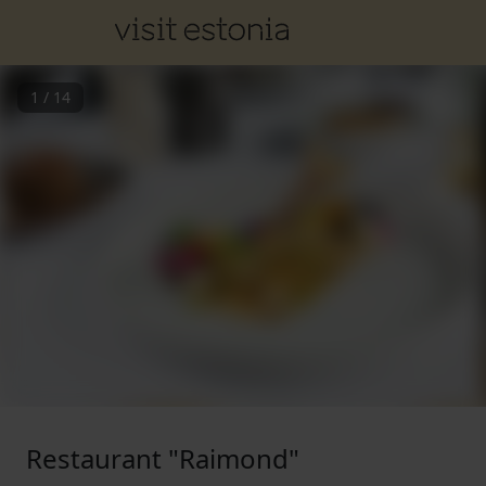
1
/
14
Restaurant "Raimond"