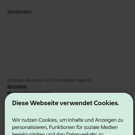
Verbinden
Estonian Business and Innovation Agency
Kontakte
Kooperationspartner
Nutzungsbedingungen
Diese Webseite verwendet Cookies.
Cookie- und Datenschutzrichtlinie
Wir nutzen Cookies, um Inhalte und Anzeigen zu
personalisieren, Funktionen für soziale Medien
bereitzustellen und den Datenverkehr zu