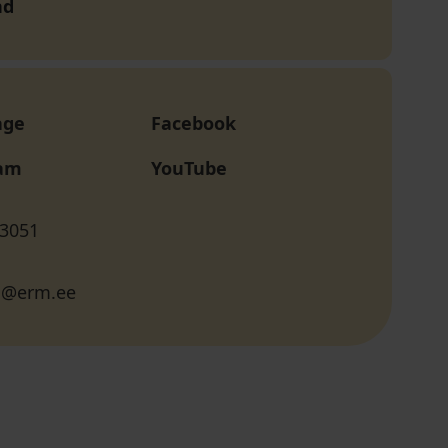
nd
age
Facebook
ram
YouTube
 3051
us@erm.ee