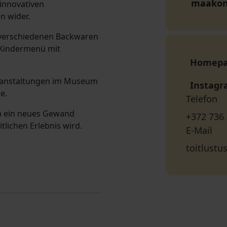
maako
innovativen
n wider.
 verschiedenen Backwaren
s Kindermenü mit
Homep
eranstaltungen im Museum
Instag
e.
Telefon
en ein neues Gewand
+372 736
lichen Erlebnis wird.
E-Mail
toitlust