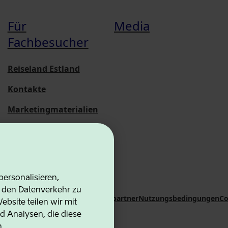
Für
Media
Fachbesucher
Reiseland Estland
Kontakte
Marketingmaterialien
Statistische
Übersichten
ersonalisieren,
d den Datenverkehr zu
on Agency
Kontakte
Kooperationspartner
Nutzungsbedingungen
Co
bsite teilen wir mit
d Analysen, die diese
n.