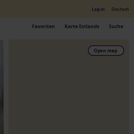
Log in
Deutsch
Favoriten
Karte Estlands
Suche
Open map