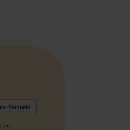
taler Nomade
fined