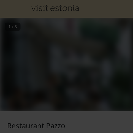
1
/
8
Restaurant Pazzo