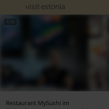
1
/
5
Restaurant MySushi im