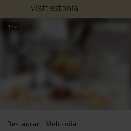
1
/
6
Restaurant Meloodia