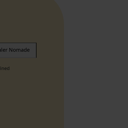
taler Nomade
fined