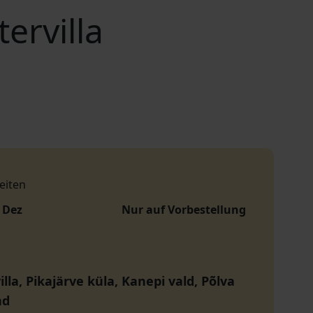
ervilla
eiten
. Dez
Nur auf Vorbestellung
lla, Pikajärve küla, Kanepi vald, Põlva
nd