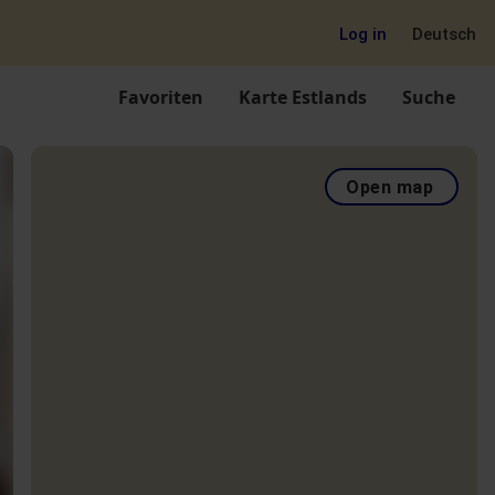
Log in
Deutsch
Favoriten
Karte Estlands
Suche
Open map