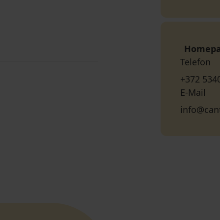
Homep
Telefon
+372 534
E-Mail
info@cant