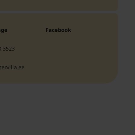
age
Facebook
0 3523
ervilla.ee