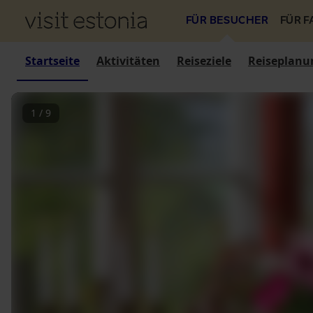
FÜR BESUCHER
FÜR 
Startseite
Aktivitäten
Reiseziele
Reiseplanu
1
/
9