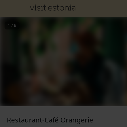
1
/
6
Restaurant-Café Orangerie