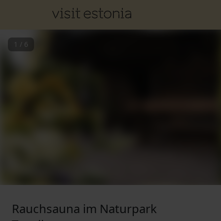
1
/
6
Rauchsauna im Naturpark