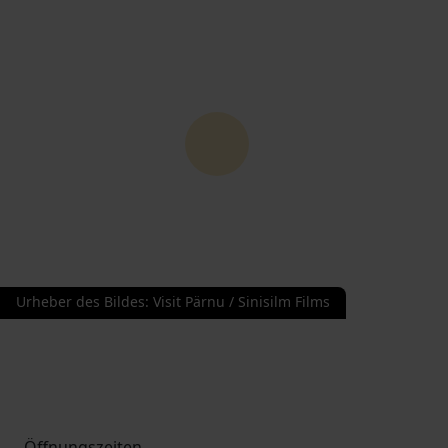
Urheber des Bildes
:
Visit Pärnu / Sinisilm Films
Öffnungszeiten