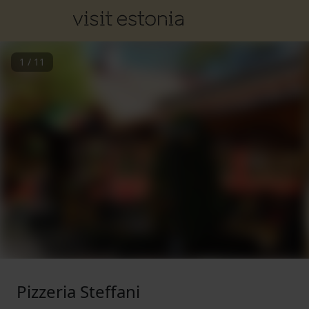
1
/
11
Pizzeria Steffani