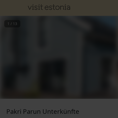
1
/
13
Pakri Parun Unterkünfte