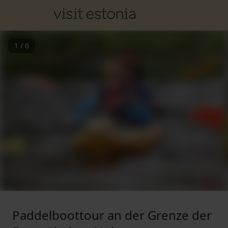
1
/
6
Paddelboottour an der Grenze der