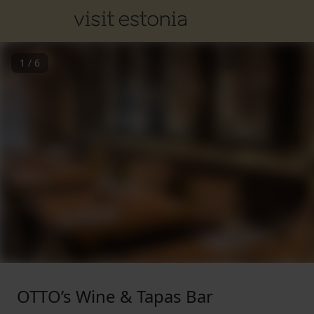
1
/
6
OTTO’s Wine & Tapas Bar