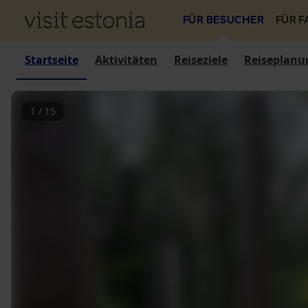
FÜR BESUCHER
FÜR 
Startseite
Aktivitäten
Reiseziele
Reiseplanu
1
/
15