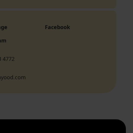
age
Facebook
ram
3 4772
ayood.com