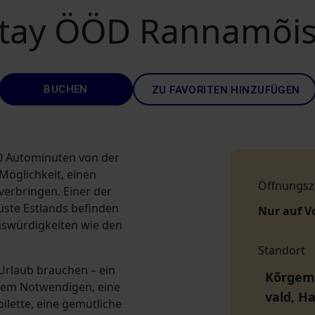
tay ÖÖD Rannamõi
BUCHEN
ZU FAVORITEN HINZUFÜGEN
10 Autominuten von der
 Möglichkeit, einen
Öffnungsz
verbringen. Einer der
ste Estlands befinden
Nur auf V
enswürdigkeiten wie den
Standort
 Urlaub brauchen – ein
Kõrgemä
llem Notwendigen, eine
vald, H
ilette, eine gemütliche