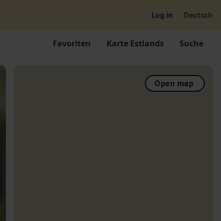
Log in
Deutsch
Favoriten
Karte Estlands
Suche
Open map