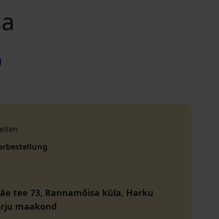
sa
eiten
orbestellung
e tee 73, Rannamõisa küla, Harku
arju maakond