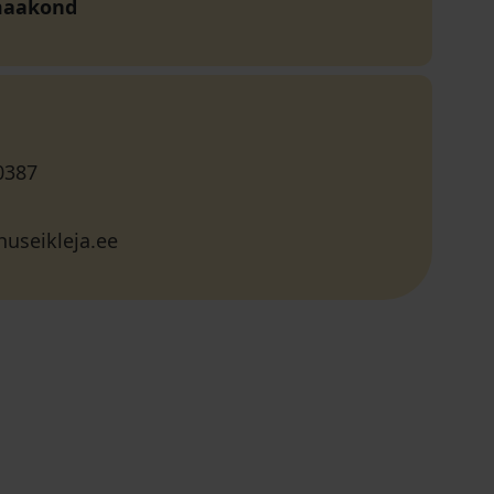
maakond
0387
useikleja.ee