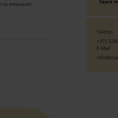
Saare 
n zu entwickeln!
Telefon
+372 528
E-Mail
info@muh