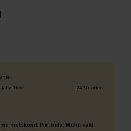
u
eiten
 Jahr über
24 Stunden
sma metskond, Piiri küla, Muhu vald,