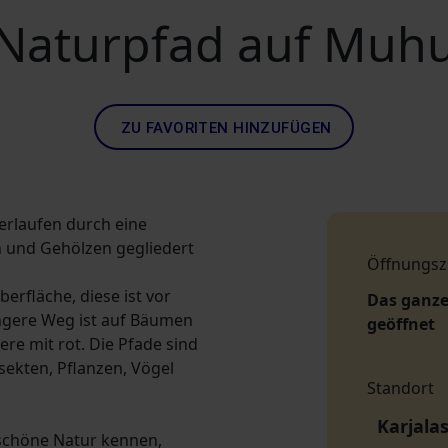
Naturpfad auf Muh
ZU FAVORITEN HINZUFÜGEN
erlaufen durch eine
en und Gehölzen gegliedert
Öffnungsz
erfläche, diese ist vor
Das ganze
ängere Weg ist auf Bäumen
geöffnet
re mit rot. Die Pfade sind
nsekten, Pflanzen, Vögel
Standort
Karjala
schöne Natur kennen,