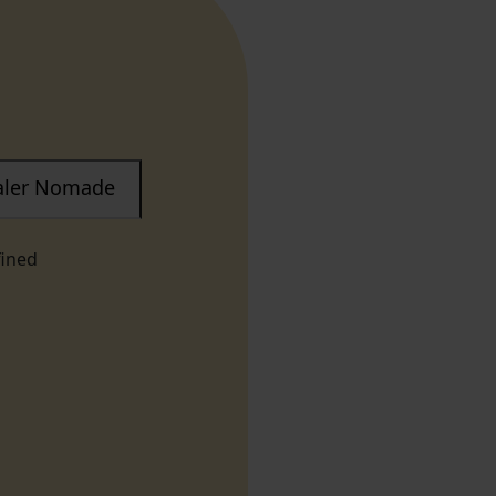
taler Nomade
fined