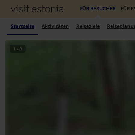
FÜR BESUCHER
FÜR 
Startseite
Aktivitäten
Reiseziele
Reiseplanu
1
/
9