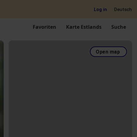
Log in
Deutsch
Favoriten
Karte Estlands
Suche
Open map