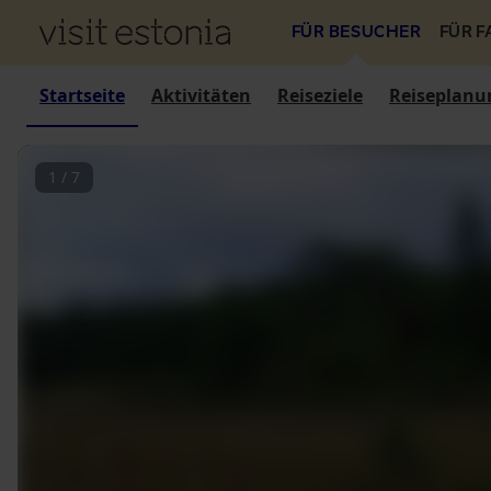
FÜR BESUCHER
FÜR 
Startseite
Aktivitäten
Reiseziele
Reiseplanu
1
/
7