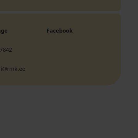
age
Facebook
 7842
msi@rmk.ee