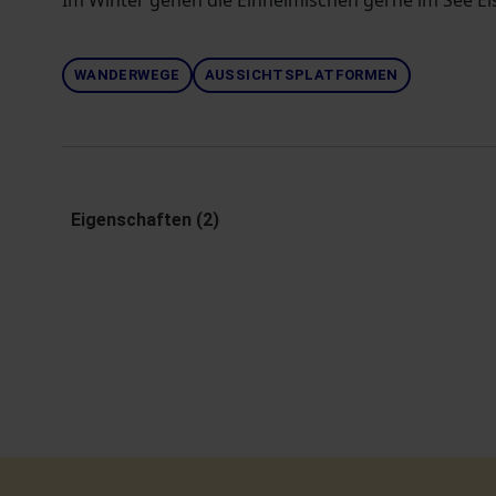
Im Winter gehen die Einheimischen gerne im See Ei
WANDERWEGE
AUSSICHTSPLATFORMEN
Eigenschaften (2)