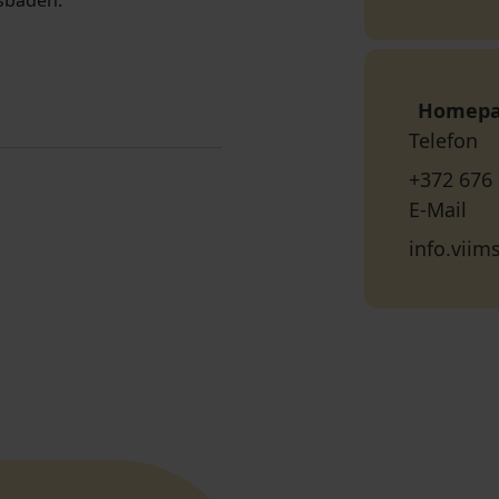
sbaden.
Homep
Telefon
+372 676
E-Mail
info.vii