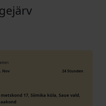
gejärv
eiten
0. Nov
24 Stunden
 metskond 17, Siimika küla, Saue vald,
maakond