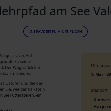
lehrpfad am See Val
ZU FAVORITEN HINZUFÜGEN
algejärv vor. Auf
rgründe zu seiner
Öffnungsz
d. Der Weg ist 6,5 km
eotsa am Seeufer.
1. Mär - 3
das Ostufer und die den
n Sie, wie der Kalkstein
Standort
Sie Futterstellen, ein
Kloostri
Harju 