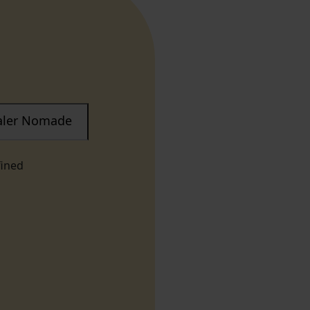
taler Nomade
fined