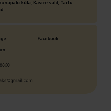
hunapalu küla, Kastre vald, Tartu
nd
age
Facebook
ram
 8860
traks@gmail.com