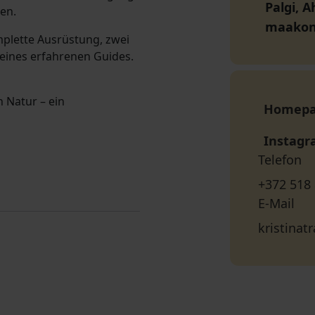
Palgi, A
en.
maako
mplette Ausrüstung, zwei
eines erfahrenen Guides.
n Natur – ein
Homep
Instag
Telefon
+372 518
E-Mail
kristina