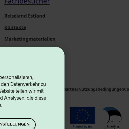
Fachbesucher
Reiseland Estland
Kontakte
Marketingmaterialien
Statistische
Übersichten
ersonalisieren,
d den Datenverkehr zu
on Agency
Kontakte
Kooperationspartner
Nutzungsbedingungen
Co
bsite teilen wir mit
d Analysen, die diese
n.
EINSTELLUNGEN