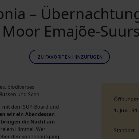
tonia – Übernachtun
 Moor Emajõe-Suur
ZU FAVORITEN HINZUFÜGEN
s, biodiverses
Flüssen und Seen.
Öffnungsz
r mit dem SUP-Board und
1. Jun - 31
ten wir ein Abendessen
rbringen die Nacht am
freiem Himmel. Wer
Standort
teher den Sonnenaufgang