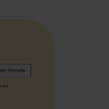
taler Nomade
fined