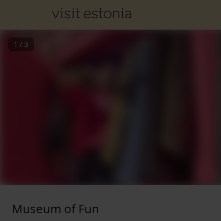
1
/
3
Museum of Fun