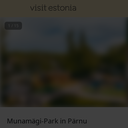
1
/
15
Munamägi-Park in Pärnu