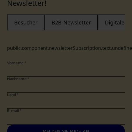
Newsletter!
Besucher
B2B-Newsletter
Digitaler
public.component.newsletterSubscription.text.undefin
Vorname
*
Nachname
*
Land
*
E-mail
*
MELDEN SIE MICH AN