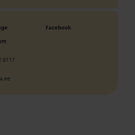
age
Facebook
ram
2 8117
a.ee