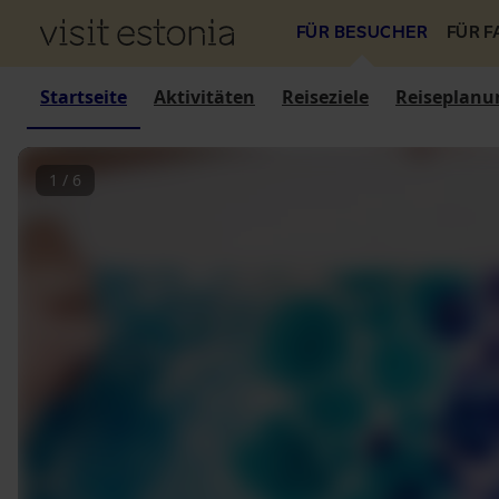
FÜR BESUCHER
FÜR 
Startseite
Aktivitäten
Reiseziele
Reiseplanu
1
/
6