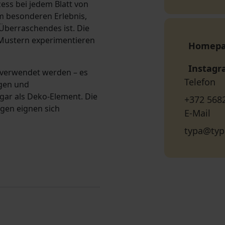
zess bei jedem Blatt von
 besonderen Erlebnis,
Überraschendes ist. Die
Mustern experimentieren
Homep
Instag
e verwendet werden – es
Telefon
ngen und
ar als Deko-Element. Die
+372 568
gen eignen sich
E-Mail
typa@typ