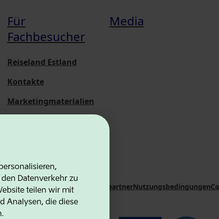
Für
Media
Fachbesucher
Reiseland Estland
Kontakte
Marketingmaterialien
Statistische
Übersichten
ersonalisieren,
d den Datenverkehr zu
on Agency
Kontakte
Kooperationspartner
Nutzungsbedingungen
Co
bsite teilen wir mit
d Analysen, die diese
n.