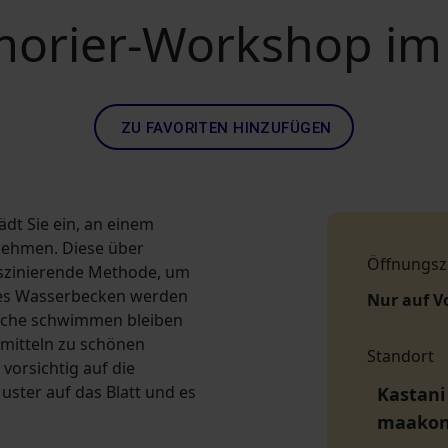
orier-Workshop im
ZU FAVORITEN HINZUFÜGEN
dt Sie ein, an einem
ehmen. Diese über
Öffnungsz
faszinierende Methode, um
lles Wasserbecken werden
Nur auf V
läche schwimmen bleiben
mitteln zu schönen
Standort
orsichtig auf die
uster auf das Blatt und es
Kastani 
maako