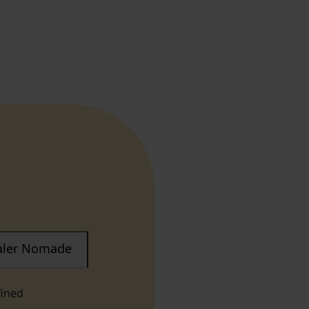
taler Nomade
fined