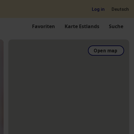
Log in
Deutsch
Favoriten
Karte Estlands
Suche
Open map