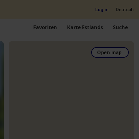
Log in
Deutsch
Favoriten
Karte Estlands
Suche
Open map