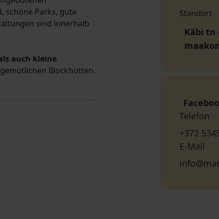
 angebotenen
, schöne Parks, gute
Standort
taltungen sind innerhalb
Käbi tn 
maako
als auch kleine
 gemütlichen Blockhütten.
Facebo
Telefon
+372 534
E-Mail
info@mar