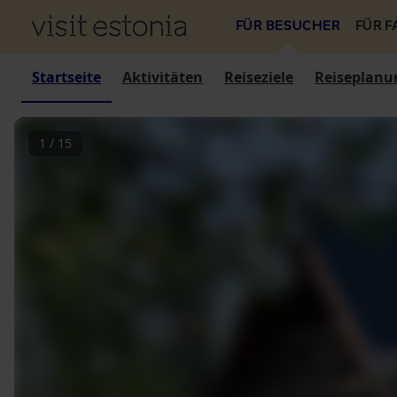
FÜR BESUCHER
FÜR 
Startseite
Aktivitäten
Reiseziele
Reiseplanu
1
/
15