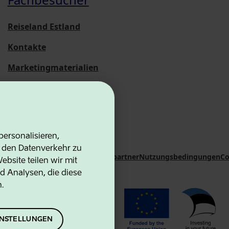
Reiseland Estland
Kontakte
Marketingmaterialien
Statistische
Übersichten
ersonalisieren,
d den Datenverkehr zu
on Agency
Kontakte
Kooperationspartner
Nutzungsbedingungen
Co
bsite teilen wir mit
d Analysen, die diese
n.
EINSTELLUNGEN