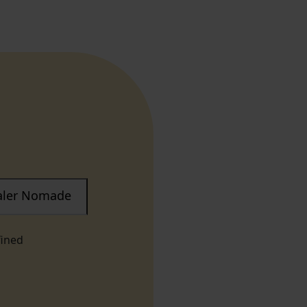
taler Nomade
fined