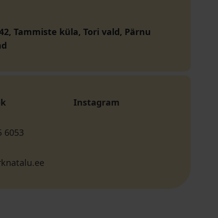
42, Tammiste küla, Tori vald, Pärnu
nd
ok
Instagram
5 6053
knatalu.ee