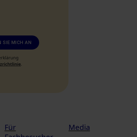
 SIE MICH AN
erklärung
richtlinie
.
Für
Media
Fachbesucher