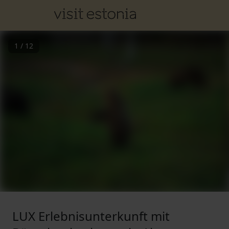
1
/
12
LUX Erlebnisunterkunft mit