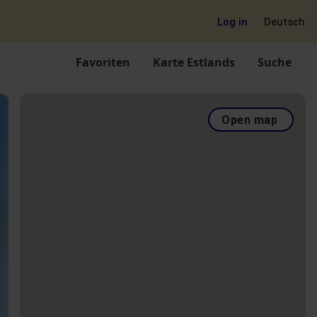
Log in
Deutsch
Favoriten
Karte Estlands
Suche
Open map