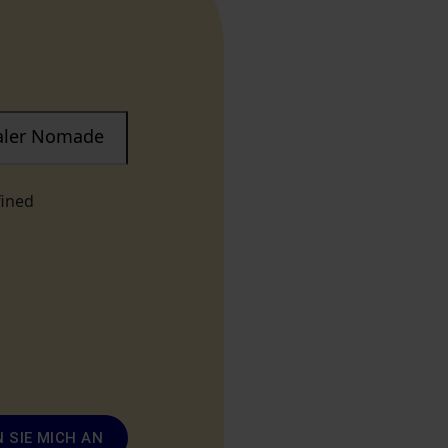
taler Nomade
fined
 SIE MICH AN