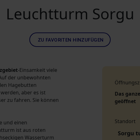
Leuchtturm Sorgu
ZU FAVORITEN HINZUFÜGEN
zgebiet
-Einsamkeit viele
 Auf der unbewohnten
Öffnungsz
elen Hagebutten
werden, aber es ist
Das ganze
ser zu fahren. Sie können
geöffnet
Standort
le und einen
tturm ist aus roten
Sorgu tu
echseckigen Wasserturm