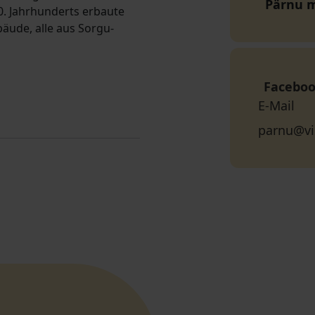
Pärnu 
20. Jahrhunderts erbaute
ude, alle aus Sorgu-
Facebo
E-Mail
parnu@vi