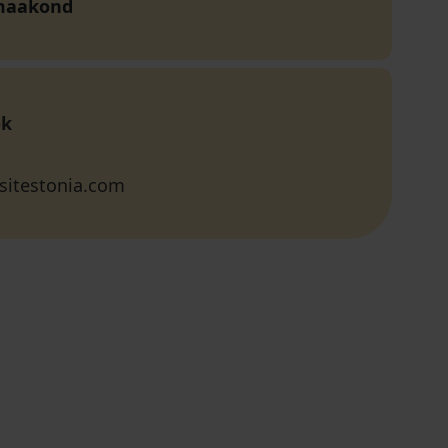
maakond
ok
sitestonia.com