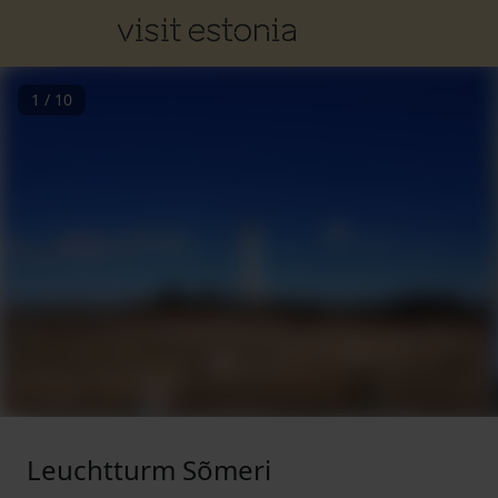
1
/
10
Leuchtturm Sõmeri