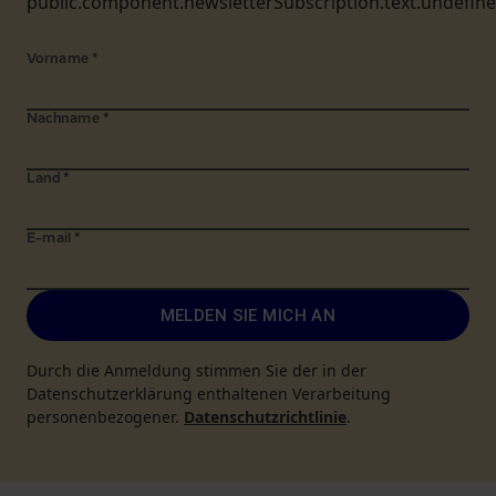
public.component.newsletterSubscription.text.undefin
Vorname
*
Nachname
*
Land
*
E-mail
*
MELDEN SIE MICH AN
Durch die Anmeldung stimmen Sie der in der
Datenschutzerklärung enthaltenen Verarbeitung
personenbezogener.
Datenschutzrichtlinie
.