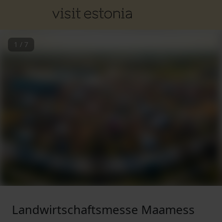
1
/
7
Landwirtschaftsmesse Maamess