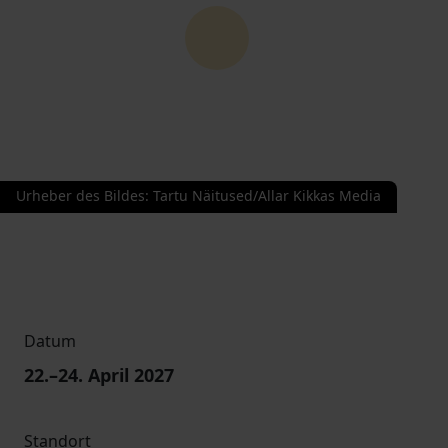
Urheber des Bildes
:
Tartu Näitused/Allar Kikkas Media
Datum
22
.–
24
. April 2027
Standort