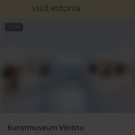
1
/
15
Kunstmuseum Viinistu