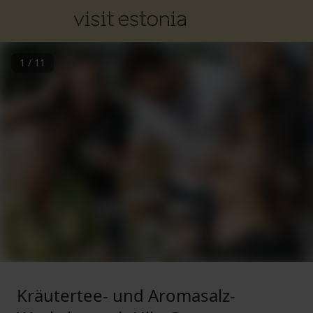
1
/
11
Kräutertee- und Aromasalz-