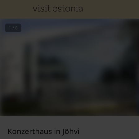
1
/
8
Konzerthaus in Jõhvi