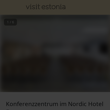
1
/
6
Konferenzzentrum im Nordic Hotel