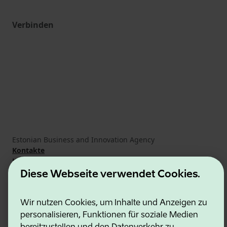
Verbinden
Estonian Business and Innovation Agency
Kontakte
Kooperationspartner
Nutzungsbedingungen
Diese Webseite verwendet Cookies.
Cookie- und Datenschutzrichtlinie
Wir nutzen Cookies, um Inhalte und Anzeigen zu
personalisieren, Funktionen für soziale Medien