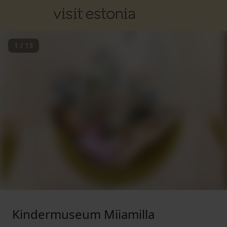
1
/
13
Kindermuseum Miiamilla