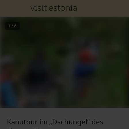
1
/
6
Kanutour im „Dschungel“ des