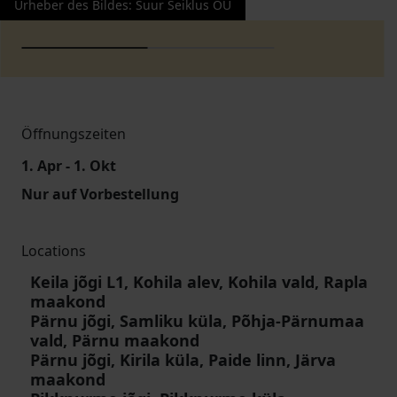
Urheber des Bildes
:
Suur Seiklus OÜ
Öffnungszeiten
1. Apr - 1. Okt
Nur auf Vorbestellung
Locations
Keila jõgi L1, Kohila alev, Kohila vald, Rapla
maakond
Pärnu jõgi, Samliku küla, Põhja-Pärnumaa
vald, Pärnu maakond
Pärnu jõgi, Kirila küla, Paide linn, Järva
maakond