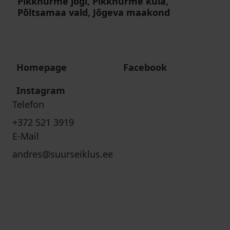
Pikknurme jõgi, Pikknurme küla,
Põltsamaa vald, Jõgeva maakond
Homepage
Facebook
Instagram
Telefon
+372 521 3919
E-Mail
andres@suurseiklus.ee