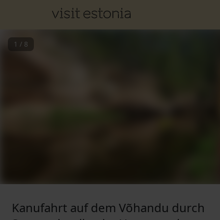
1
/
8
Kanufahrt auf dem Võhandu durch