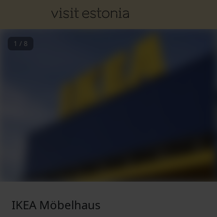
1
/
8
IKEA Möbelhaus