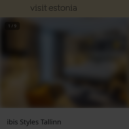
1
/
9
ibis Styles Tallinn