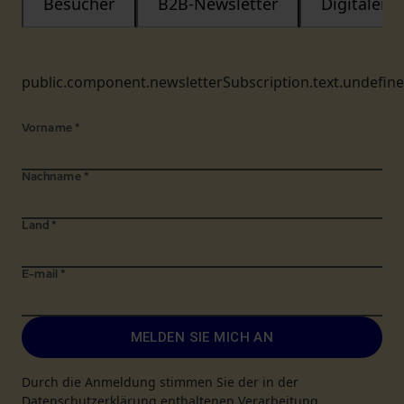
Besucher
B2B-Newsletter
Digitaler
public.component.newsletterSubscription.text.undefin
Vorname
*
Nachname
*
Land
*
E-mail
*
MELDEN SIE MICH AN
Durch die Anmeldung stimmen Sie der in der
Datenschutzerklärung enthaltenen Verarbeitung