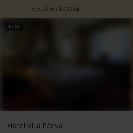
1
/
20
Hotel Villa Päeva