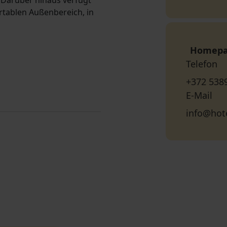
Darüber hinaus verfügt
rtablen Außenbereich, in
Homep
Telefon
+372 538
E-Mail
info@hot