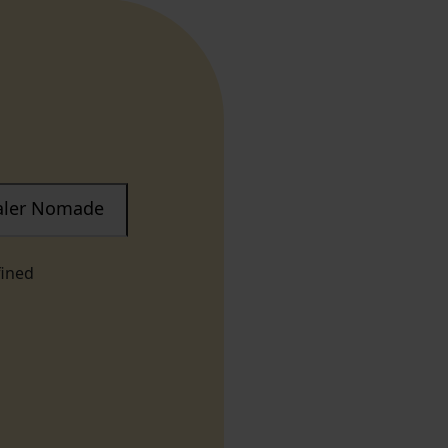
taler Nomade
fined