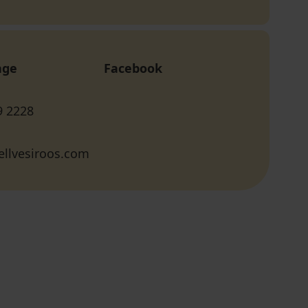
age
Facebook
9 2228
ellvesiroos.com