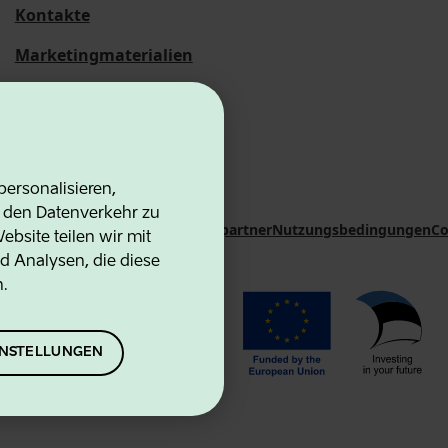
Kontakte
Marketingmaterialien
Statistische
Übersichten
ersonalisieren,
d den Datenverkehr zu
on Agency
Kontakte
Kooperationspartner
Nutzungsbedingungen
Co
bsite teilen wir mit
d Analysen, die diese
n.
EINSTELLUNGEN