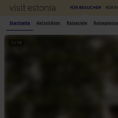
FÜR BESUCHER
FÜR 
Startseite
Aktivitäten
Reiseziele
Reiseplanu
1
/
14