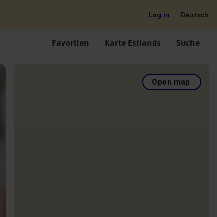
Log in
Deutsch
Favoriten
Karte Estlands
Suche
Open map