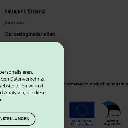
Reiseland Estland
Kontakte
Marketingmaterialien
Statistische
Übersichten
ersonalisieren,
d den Datenverkehr zu
on Agency
Kontakte
Kooperationspartner
Nutzungsbedingungen
Co
bsite teilen wir mit
d Analysen, die diese
n.
EINSTELLUNGEN