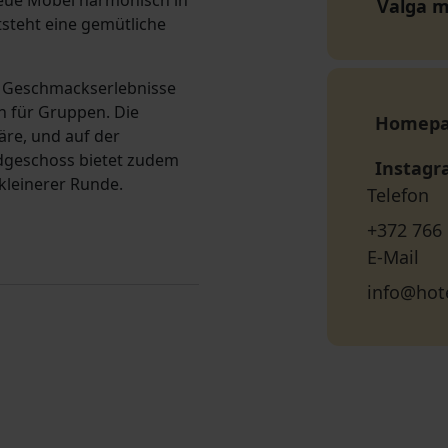
neue Möbel harmonisch in
Valga 
tsteht eine gemütliche
e Geschmackserlebnisse
h für Gruppen. Die
Homep
äre, und auf der
rdgeschoss bietet zudem
Instag
 kleinerer Runde.
Telefon
+372 766
E-Mail
info@hot