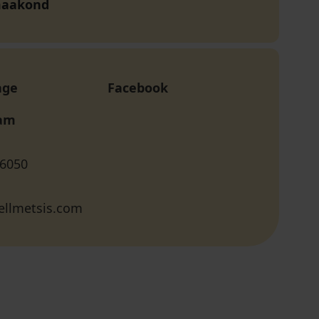
maakond
age
Facebook
ram
 6050
ellmetsis.com