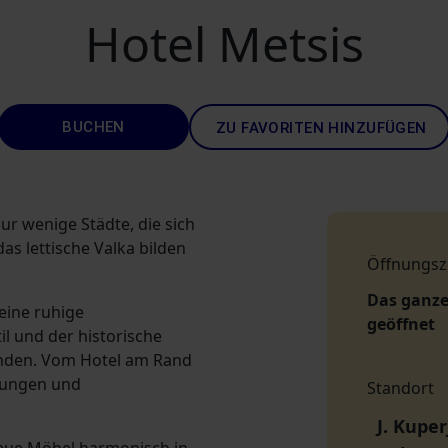
Hotel Metsis
BUCHEN
ZU FAVORITEN HINZUFÜGEN
nur wenige Städte, die sich
as lettische Valka bilden
Öffnungsz
Das ganze
eine ruhige
geöffnet
il und der historische
inden. Vom Hotel am Rand
htungen und
Standort
J. Kuper