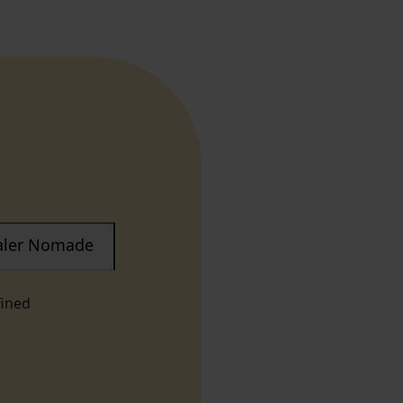
taler Nomade
fined