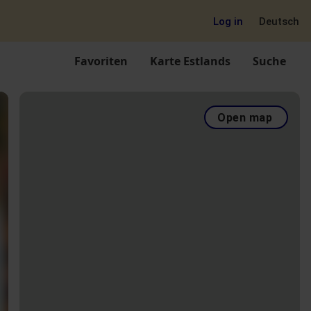
Log in
Deutsch
Favoriten
Karte Estlands
Suche
Open map