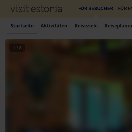
FÜR BESUCHER
FÜR 
Startseite
Aktivitäten
Reiseziele
Reiseplanu
1
/
8