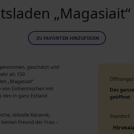
sladen „Magasiait“ i
ZU FAVORITEN HINZUFÜGEN
hrgenommen, geschätzt und
ehr als 150
Öffnungsz
en „Magasiait“
e von Einheimischen mit
Das ganze
s den in ganz Estland
geöffnet
iche, stilvolle Keramik,
Standort
 besten Freund der Frau –
Hirveaia