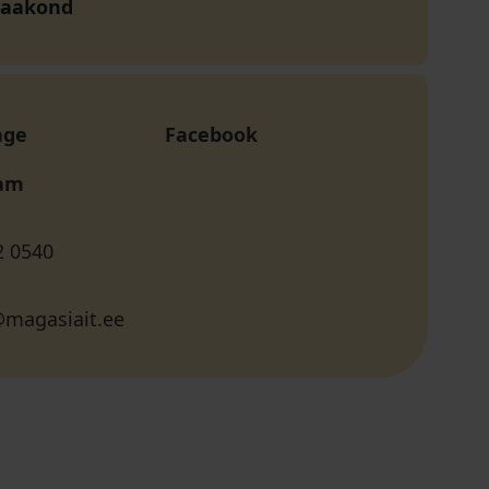
maakond
age
Facebook
ram
2 0540
@magasiait.ee