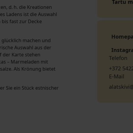
Tartu 
n, d. h. die Kreationen
es Ladens ist die Auswahl
 bis fast zur Decke
Homep
n glücklich machen und
rische Auswahl aus der
Instag
f der Karte stehen
Telefon
kas – Marmeladen mit
+372 542
alze. Als Krönung bietet
E-Mail
alatskivi
r Sie ein Stück estnischer